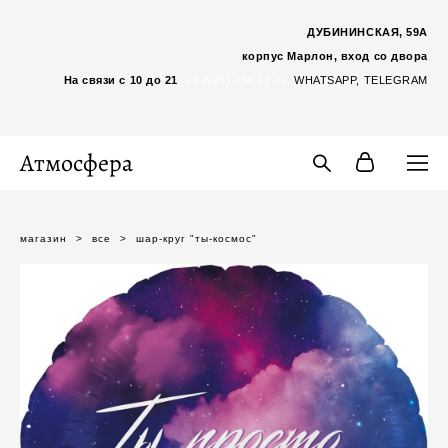
ДУБИНИНСКАЯ, 59А
корпус Марлон, вход со двора
На связи с 10 до 21
:
+7 (925) 250 12 21,
WHATSAP
P,
TELEGRAM
Атмосфера
магазин
>
все
>
шар-круг "ты-космос"