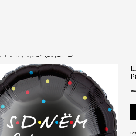
се
>
шар-круг черный "с днем рождения"
Ш
Р
450
Раз