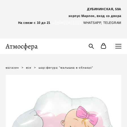
ДУБИНИНСКАЯ, 59А
корпус Марлон, вход со двора
На связи с 10 до 21
:
+7 (925) 250 12 21,
WHATSAP
P,
TELEGRAM
Атмосфера
магазин
>
все
>
шар-фигура "малышка в облаках"