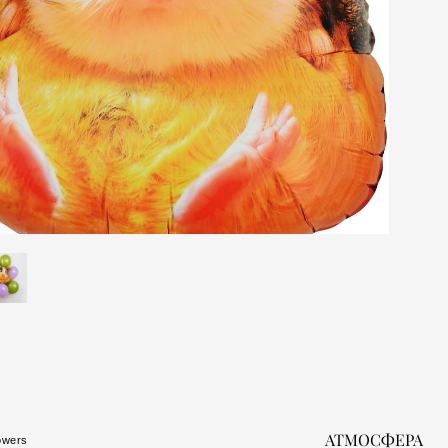
АТМОСФЕРА
owers