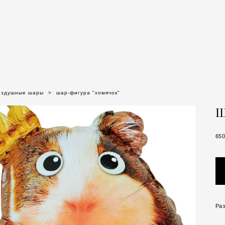
оздушные шары
>
шар-фигура "хомячок"
Ш
650
Раз