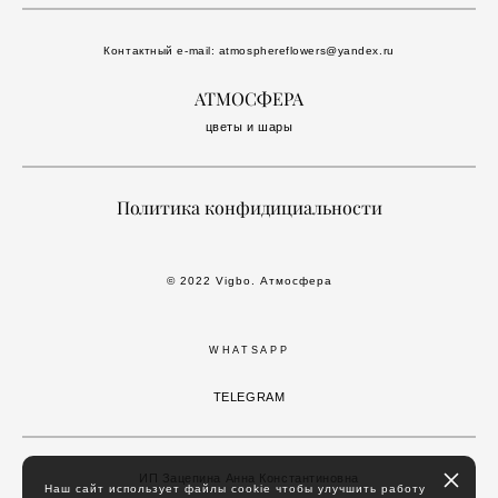
Контактный e-mail:
atmosphereflowers@yandex.ru
АТМОСФЕРА
цветы и шары
Политика конфидициальности
© 2022 Vigbo. Атмосфера
WHATSAPP
TELEGRAM
ИП Зацепина Анна Константиновна
Наш сайт использует файлы cookie чтобы улучшить работу