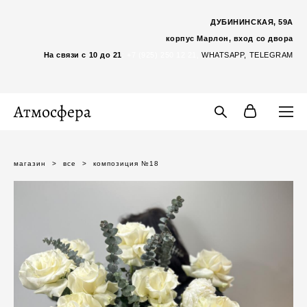
ДУБИНИНСКАЯ, 59А
корпус Марлон, вход со двора
На связи с 10 до 21
:
+7 (925) 250 12 21,
WHATSAP
P,
TELEGRAM
Атмосфера
магазин
>
все
>
композиция №18