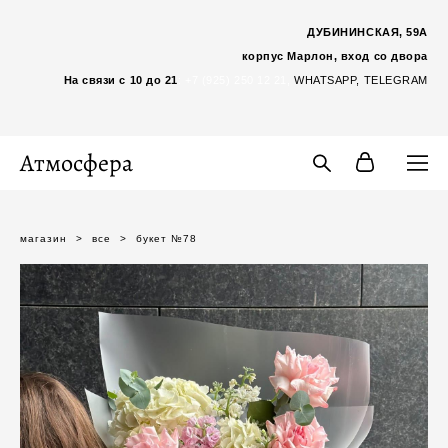
ДУБИНИНСКАЯ, 59А
корпус Марлон, вход со двора
На связи с 10 до 21
:
+7 (925) 250 12 21,
WHATSAP
P,
TELEGRAM
Атмосфера
магазин
>
все
>
букет №78