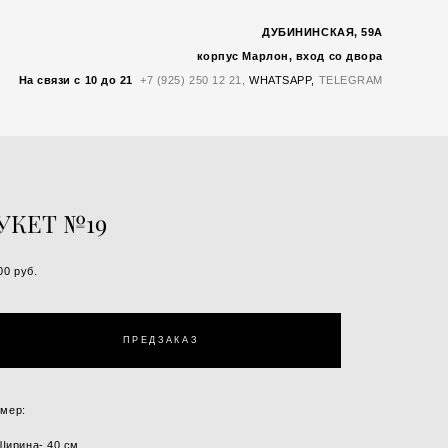
ДУБИНИНСКАЯ, 59А
корпус Марлон, вход со двора
На связи с 10 до 21
:
+7 (925) 250 12 21,
WHATSAP
P,
TELEGRAM
УКЕТ №19
00 pуб.
ПРЕДЗАКАЗ
змер:
Ширина- 40 см.