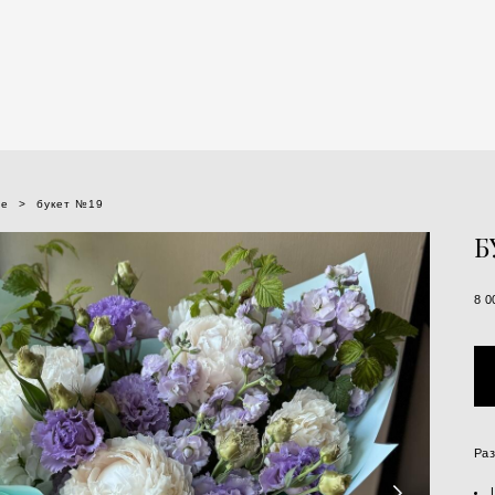
се
>
букет №19
Б
8 0
Ра