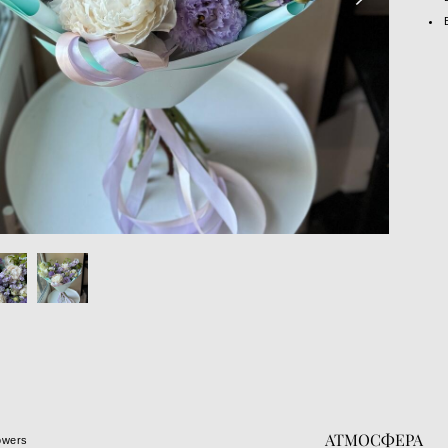
АТМОСФЕРА
owers